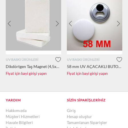
UV BASKI ÜRÜNLERİ
UV BASKI ÜRÜNLERİ
Dikdörtgen Taş Magnet (4,5x6 cm)
58 mm UV AÇACAKLI BUTON ROZET MALZEMESİ (100 AD.)
Fiyat için bayi girişi yapın
Fiyat için bayi girişi yapın
YARDIM
SIZIN SIPARIŞLERINIZ
Hakkımızda
Giriş
Müşteri Hizmetleri
Hesap oluştur
Havale Bilgileri
Tamamlanan Siparişler