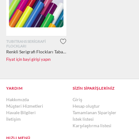
TUBITRANS SERİGRAFİ
FLOCKLARI
Renkli Serigrafi Flockları Tabaka (51cm x 70cm kalınlık:0.5mm)
Fiyat için bayi girişi yapın
YARDIM
SIZIN SIPARIŞLERINIZ
Hakkımızda
Giriş
Müşteri Hizmetleri
Hesap oluştur
Havale Bilgileri
Tamamlanan Siparişler
İletişim
İstek listesi
Karşılaştırma listesi
HIZLI MENÜ