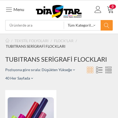
0
Menu
Tüm Kategoriler
/
TEKSTİL FOLYOLARI
/
FLOCK'LAR
/
TUBITRANS SERİGRAFİ FLOCKLARI
TUBITRANS SERİGRAFİ FLOCKLARI
Pozisyona göre sırala: Düşükten Yükseğe
40 Her Sayfada