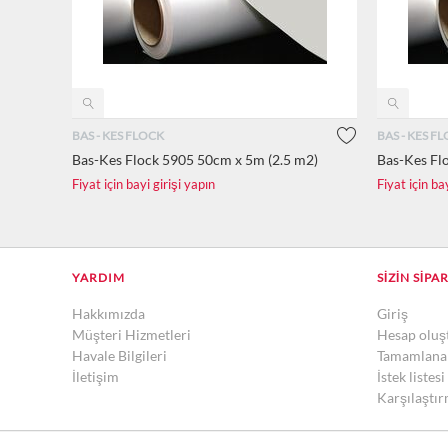
BAS - KES FLOCK
BAS - KES F
Bas-Kes Flock 5905 50cm x 5m (2.5 m2)
Bas-Kes Fl
Fiyat için bayi girişi yapın
Fiyat için ba
YARDIM
SIZIN SIPA
Hakkımızda
Giriş
Müşteri Hizmetleri
Hesap oluş
Havale Bilgileri
Tamamlanan
İletişim
İstek listesi
Karşılaştır