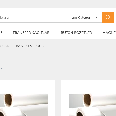
Tüm Kategoriler
İS
TRANSFER KAĞITLARI
BUTON ROZETLER
MAGNE
YOLARI
/
BAS - KES FLOCK
a