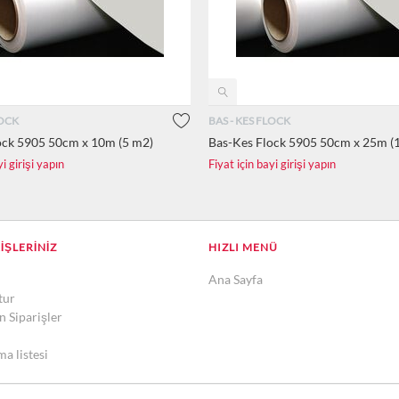
LOCK
BAS - KES FLOCK
ock 5905 50cm x 10m (5 m2)
Bas-Kes Flock 5905 50cm x 25m (
yi girişi yapın
Fiyat için bayi girişi yapın
RIŞLERINIZ
HIZLI MENÜ
Ana Sayfa
tur
 Siparişler
ma listesi