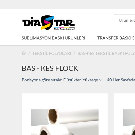
SÜBLİMASYON BASKI ÜRÜNLERİ
TRANSFER BASKI S
/
TEKSTİL FOLYOLARI
/
BAS-KES TEKSTİL BASKI FOL
BAS - KES FLOCK
Pozisyona göre sırala: Düşükten Yükseğe
40 Her Sayfad